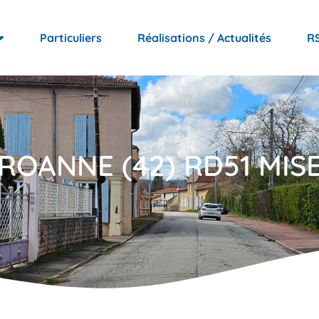
Particuliers
Réalisations / Actualités
R
ROANNE (42) RD51 MISE